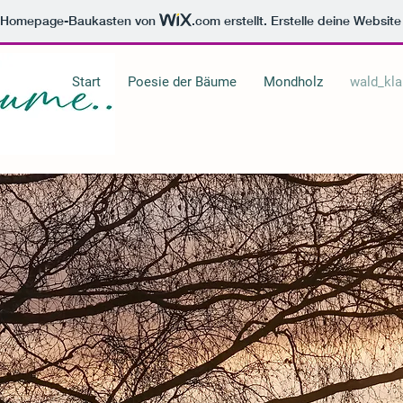
m Homepage-Baukasten von
.com
erstellt. Erstelle deine Websit
Start
Poesie der Bäume
Mondholz
wald_kla