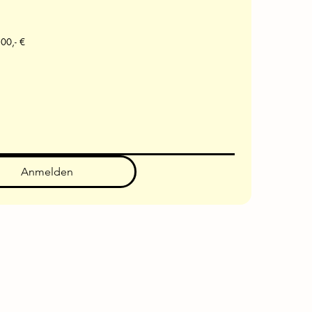
nticket 6.4.-12.4.26. 300,- €
Anmelden