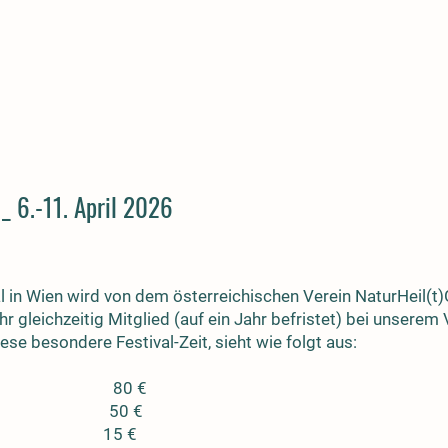
g
_ 6.-11. April 2026
 in Wien wird von dem österreichischen Verein NaturHeil(t)G
 gleichzeitig Mitglied (auf ein Jahr befristet) bei unserem 
iese besondere Festival-Zeit, sieht wie folgt aus:
9. /10.4. 80 €
Abend 50 €
d 15 €